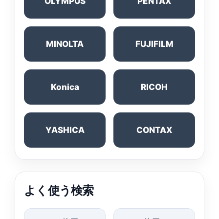
OLYMPUS
PENTAX
MINOLTA
FUJIFILM
Konica
RICOH
YASHICA
CONTAX
よく使う検索