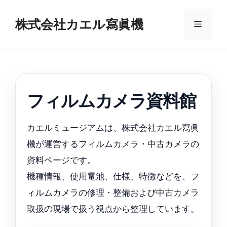
コ
ン
株式会社カエル寫眞機
メ
テ
ン
ニ
ツ
へ
ス
ュ
キ
フィルムカメラ資料館
ッ
ー
プ
カエルミュージアムは、株式会社カエル寫眞
機が運営するフィルムカメラ・中古カメラの
資料ページです。
機種情報、使用電池、仕様、特徴などを、フ
ィルムカメラの修理・整備および中古カメラ
取扱の現場で扱う視点から整理しています。