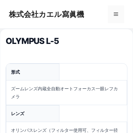
コ
ン
株式会社カエル寫眞機
メ
テ
ン
ニ
ツ
OLYMPUS L-5
へ
ス
ュ
キ
ッ
ー
プ
形式
ズームレンズ内蔵全自動オートフォーカス一眼レフカ
メラ
レンズ
オリンパスレンズ（フィルター使用可、フィルター径